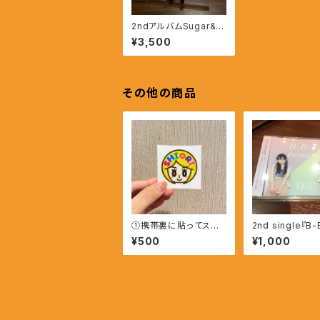
2ndアルバムSugar&S
alt
¥3,500
その他の商品
①携帯裏に貼ってステ
2nd single『B
ッカー
estart!』
¥500
¥1,000