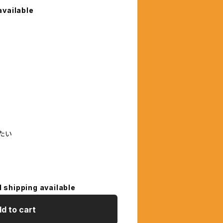
available
たい
l shipping available
d to cart