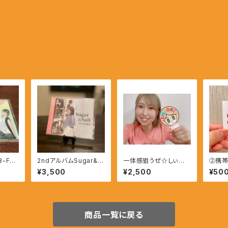
-B-F／r
2ndアルバムSugar&S
一体感狙うぜ☆しぃちゃ
②携帯
alt
んペンライト
ッカー
¥3,500
¥2,500
¥50
商品一覧に戻る