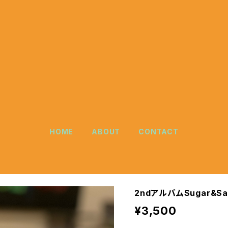
HOME
ABOUT
CONTACT
2ndアルバムSugar&Sa
¥3,500