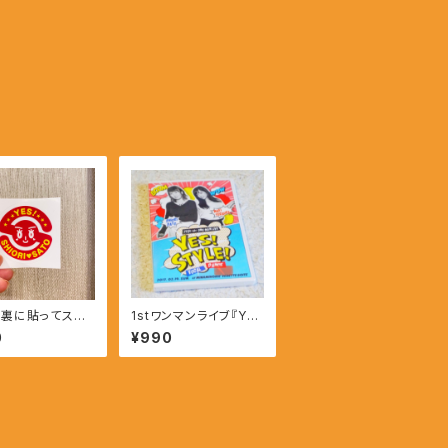
裏に貼ってステ
1stワンマンライブ『YE
S！STYLE！』DVD
0
¥990